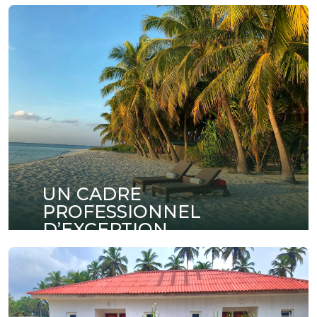
UN CADRE
PROFESSIONNEL
D’EXCEPTION
Organisez vos réunions, séminaires et
conférences dans des espaces modernes
entièrement équipés et pensés pour la réussite
de vos événements professionnels.