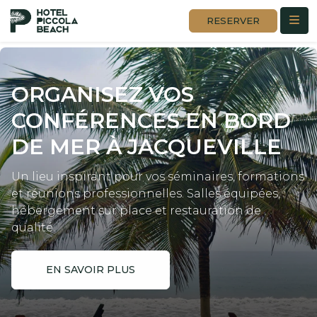
RESERVER
ORGANISEZ VOS
CONFÉRENCES
EN BORD
DE MER À JACQUEVILLE
Un lieu inspirant pour vos séminaires, formations
et réunions professionnelles. Salles équipées,
hébergement sur place et restauration de
qualité.
EN SAVOIR PLUS