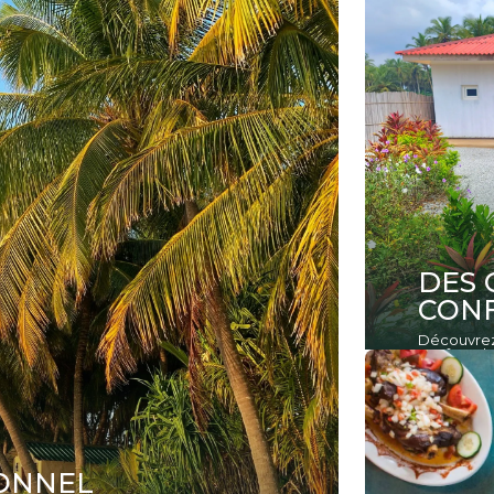
DES 
CONF
Découvrez 
confort ab
IONNEL