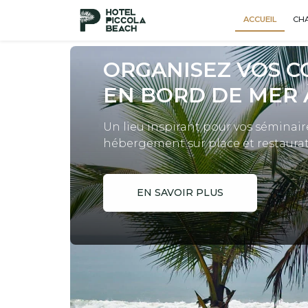
ACCUEIL
CH
ORGANISEZ VOS 
EN BORD DE MER 
Un lieu inspirant pour vos séminair
hébergement sur place et restaurat
EN SAVOIR PLUS