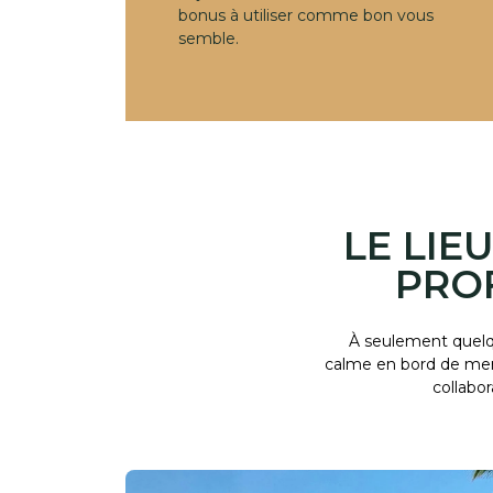
bonus à utiliser comme bon vous
semble.
LE LIE
PRO
À seulement quelqu
calme en bord de mer 
collabo