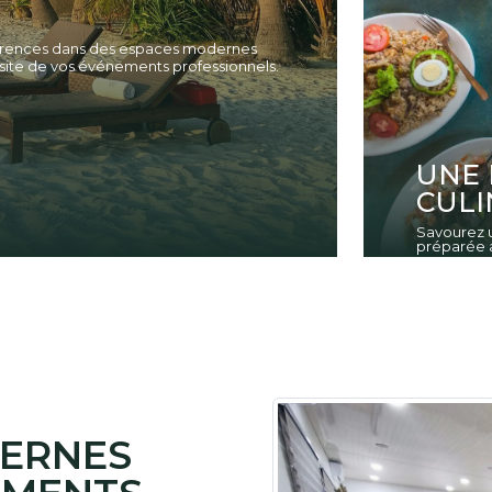
férences dans des espaces modernes
site de vos événements professionnels.
UNE 
CULI
Savourez u
préparée a
DERNES