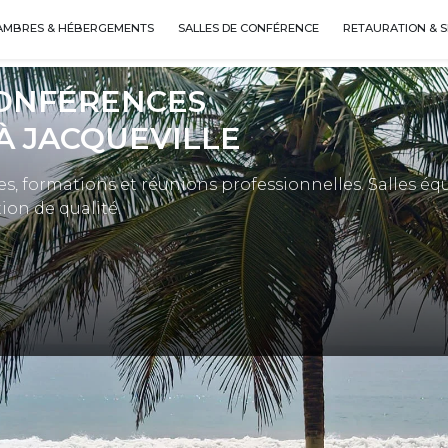
AMBRES & HÉBERGEMENTS
SALLES DE CONFÉRENCE
RETAURATION & S
CONFÉRENCES
À JACQUEVILLE
es, formations et réunions professionnelles. Salles éq
ion de qualité.