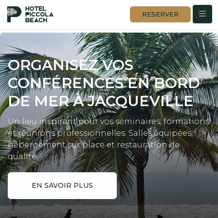
RESERVER
ORGANISEZ VOS
CONFÉRENCES
EN BORD
DE MER À JACQUEVILLE
Un lieu inspirant pour vos séminaires, formations
et réunions professionnelles. Salles équipées,
hébergement sur place et restauration de
qualité.
EN SAVOIR PLUS