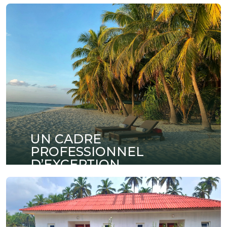
UN CADRE
PROFESSIONNEL
D’EXCEPTION
Organisez vos réunions, séminaires et
conférences dans des espaces modernes
entièrement équipés et pensés pour la réussite
de vos événements professionnels.