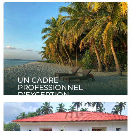
UN CADRE
PROFESSIONNEL
D’EXCEPTION
Organisez vos réunions, séminaires et
conférences dans des espaces modernes
entièrement équipés et pensés pour la réussite
de vos événements professionnels.