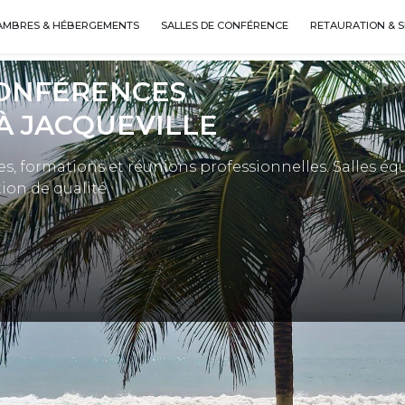
AMBRES & HÉBERGEMENTS
SALLES DE CONFÉRENCE
RETAURATION & S
CONFÉRENCES
À JACQUEVILLE
es, formations et réunions professionnelles. Salles éq
ion de qualité.