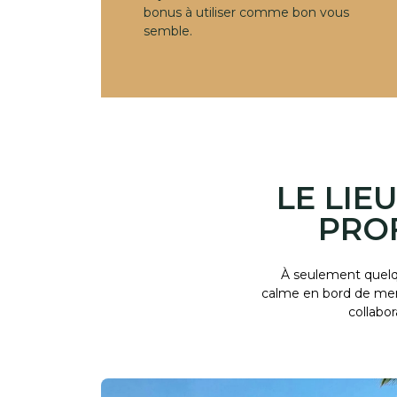
bonus à utiliser comme bon vous
semble.
LE LIE
PRO
À seulement quelqu
calme en bord de mer 
collabo