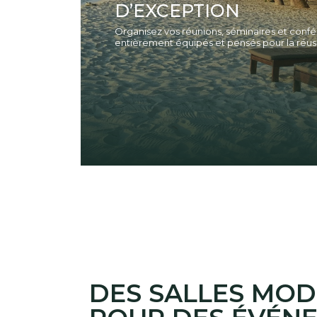
D’EXCEPTION
Organisez vos réunions, séminaires et con
entièrement équipés et pensés pour la réus
DES SALLES MO