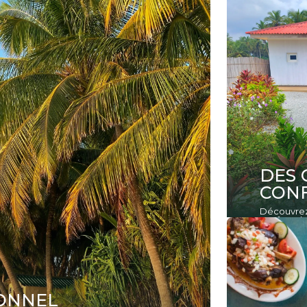
DES 
CONF
Découvrez 
confort ab
IONNEL