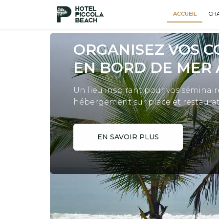
ACCUEIL
CH
ORGANISEZ VOS 
EN BORD DE MER 
Un lieu inspirant pour vos séminair
hébergement sur place et restaurat
EN SAVOIR PLUS