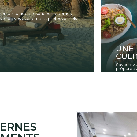
férences dans des espaces modernes
site de vos événements professionnels.
UNE 
CULI
Savourez u
préparée a
DERNES