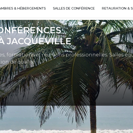
AMBRES & HÉBERGEMENTS
SALLES DE CONFÉRENCE
RETAURATION & S
CONFÉRENCES
À JACQUEVILLE
es, formations et réunions professionnelles. Salles éq
ion de qualité.