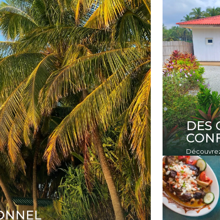
DES 
CONF
Découvrez 
confort ab
IONNEL