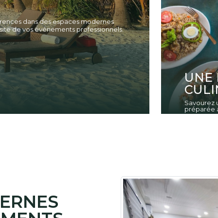
férences dans des espaces modernes
site de vos événements professionnels.
UNE 
CULI
Savourez u
préparée a
DERNES