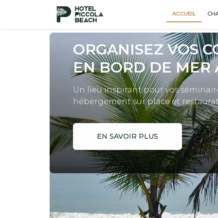
ACCUEIL
CH
ORGANISEZ VOS 
EN BORD DE MER 
Un lieu inspirant pour vos séminair
hébergement sur place et restaurat
EN SAVOIR PLUS