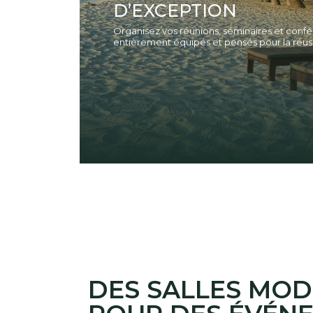
D’EXCEPTION
Organisez vos réunions, séminaires et con
entièrement équipés et pensés pour la réus
DES SALLES MO