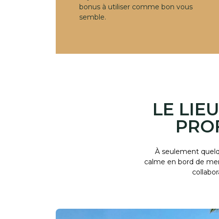
bonus à utiliser comme bon vous
semble.
LE LIE
PRO
À seulement quelqu
calme en bord de mer 
collabo