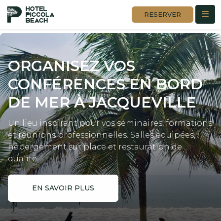
RESERVER
ORGANISEZ VOS
CONFÉRENCES
EN BORD
DE MER À JACQUEVILLE
Un lieu inspirant pour vos séminaires, formations
et réunions professionnelles. Salles équipées,
hébergement sur place et restauration de
qualité.
EN SAVOIR PLUS