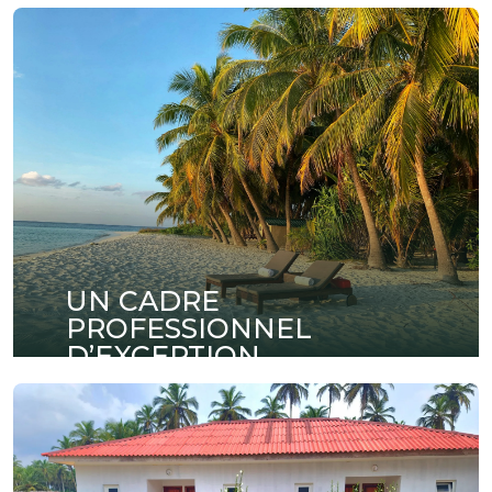
UN CADRE
PROFESSIONNEL
D’EXCEPTION
Organisez vos réunions, séminaires et
conférences dans des espaces modernes
entièrement équipés et pensés pour la réussite
de vos événements professionnels.