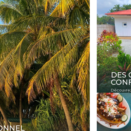
DES 
CONF
Découvrez 
confort ab
IONNEL