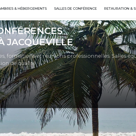
AMBRES & HÉBERGEMENTS
SALLES DE CONFÉRENCE
RETAURATION & S
CONFÉRENCES
À JACQUEVILLE
es, formations et réunions professionnelles. Salles éq
ion de qualité.