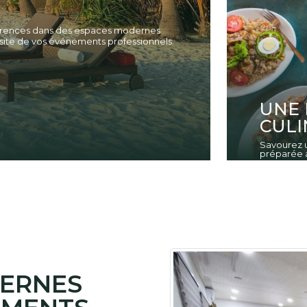
férences dans des espaces modernes
site de vos événements professionnels.
UNE 
CULI
Savourez u
préparée a
DERNES