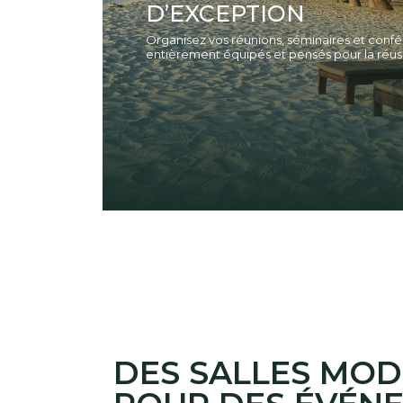
D’EXCEPTION
Organisez vos réunions, séminaires et con
entièrement équipés et pensés pour la réus
DES SALLES MO