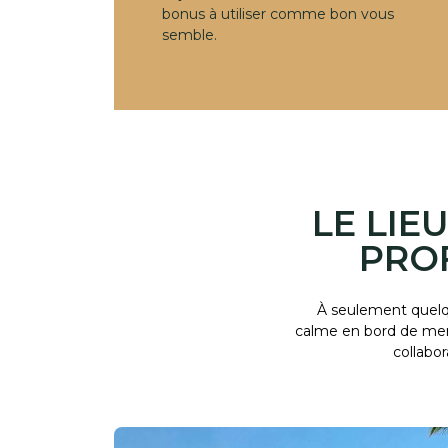
bonus à utiliser comme bon vous
semble.
LE LIE
PRO
À seulement quelqu
calme en bord de mer 
collabo