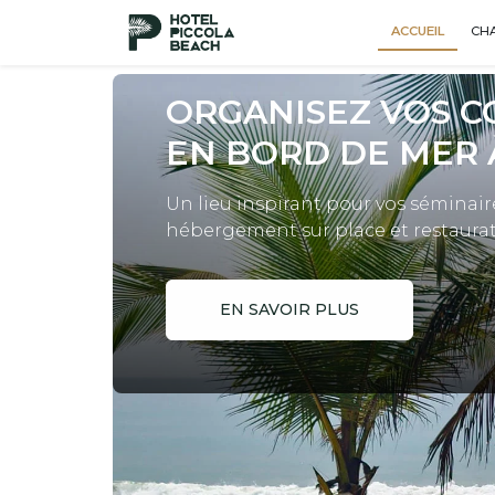
ACCUEIL
CH
ORGANISEZ VOS 
EN BORD DE MER 
Un lieu inspirant pour vos séminair
hébergement sur place et restaurat
EN SAVOIR PLUS