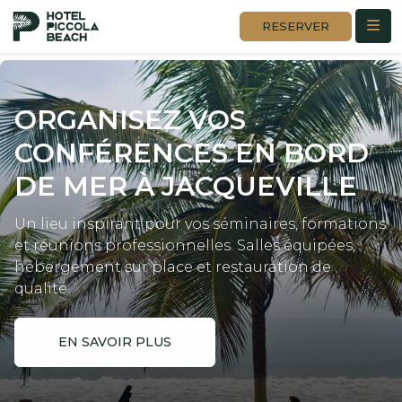
RESERVER
ORGANISEZ VOS
CONFÉRENCES
EN BORD
DE MER À JACQUEVILLE
Un lieu inspirant pour vos séminaires, formations
et réunions professionnelles. Salles équipées,
hébergement sur place et restauration de
qualité.
EN SAVOIR PLUS