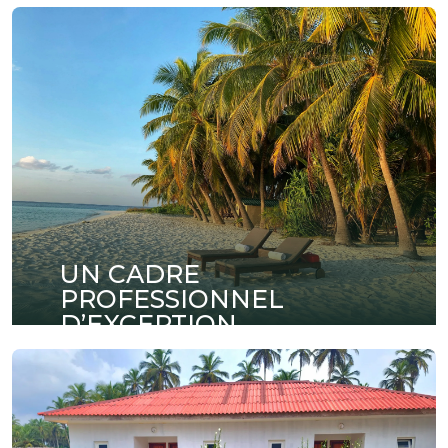
UN CADRE
PROFESSIONNEL
D’EXCEPTION
Organisez vos réunions, séminaires et
conférences dans des espaces modernes
entièrement équipés et pensés pour la réussite
de vos événements professionnels.