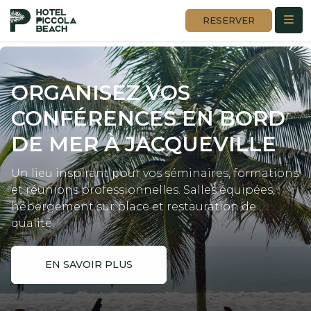
RESERVER
ORGANISEZ VOS
CONFÉRENCES
EN BORD
DE MER À JACQUEVILLE
Un lieu inspirant pour vos séminaires, formations
et réunions professionnelles. Salles équipées,
hébergement sur place et restauration de
qualité.
EN SAVOIR PLUS