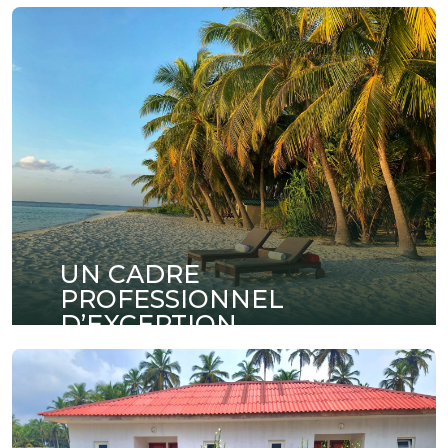
UN CADRE
PROFESSIONNEL
D’EXCEPTION
Organisez vos réunions, séminaires et
conférences dans des espaces modernes
entièrement équipés et pensés pour la réussite
de vos événements professionnels.