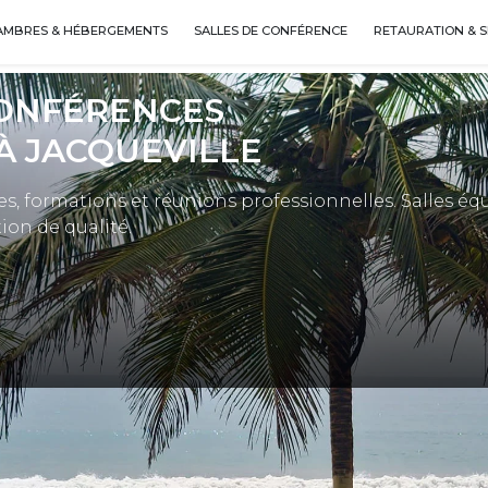
AMBRES & HÉBERGEMENTS
SALLES DE CONFÉRENCE
RETAURATION & S
CONFÉRENCES
À JACQUEVILLE
es, formations et réunions professionnelles. Salles éq
ion de qualité.