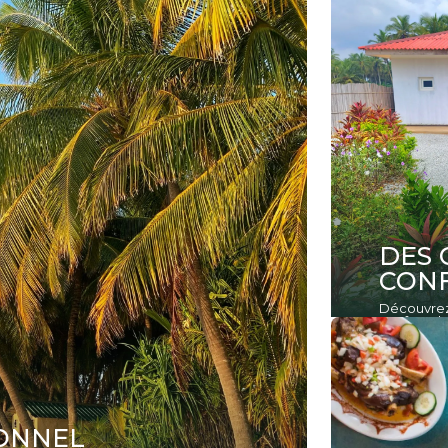
DES 
CONF
Découvrez 
confort ab
IONNEL