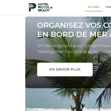
ACCUEIL
CH
ORGANISEZ VOS 
EN BORD DE MER 
Un lieu inspirant pour vos séminair
hébergement sur place et restaurat
EN SAVOIR PLUS