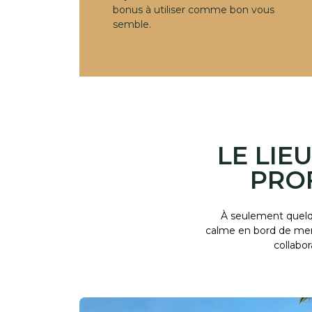
bonus à utiliser comme bon vous
semble.
LE LIE
PRO
À seulement quelqu
calme en bord de mer 
collabo