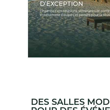
D’EXCEPTION
Organisez vos réunions, séminaires et con
entièrement équipés et pensés pour la réus
DES SALLES MO