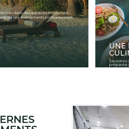
férences dans des espaces modernes
site de vos événements professionnels.
UNE 
CULI
Savourez u
préparée a
DERNES