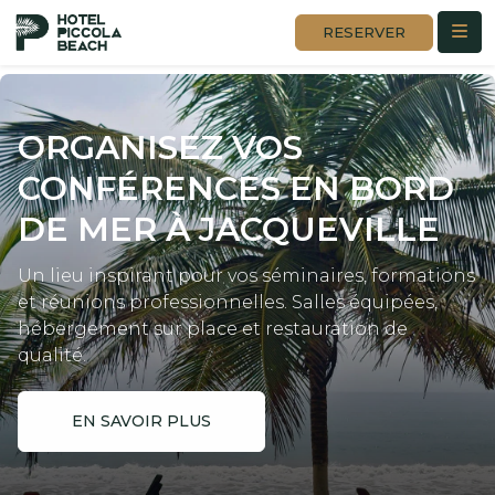
RESERVER
ORGANISEZ VOS
CONFÉRENCES
EN BORD
DE MER À JACQUEVILLE
Un lieu inspirant pour vos séminaires, formations
et réunions professionnelles. Salles équipées,
hébergement sur place et restauration de
qualité.
EN SAVOIR PLUS