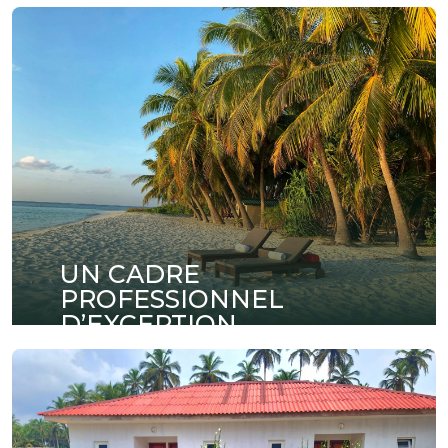
UN CADRE
PROFESSIONNEL
D’EXCEPTION
Organisez vos réunions, séminaires et
conférences dans des espaces modernes
entièrement équipés et pensés pour la réussite
de vos événements professionnels.