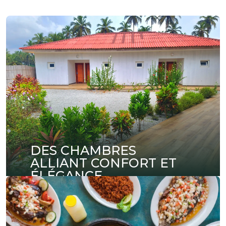
UN CADRE
PROFESSIONNEL
D’EXCEPTION
Organisez vos réunions, séminaires et
conférences dans des espaces modernes
entièrement équipés et pensés pour la réussite
de vos événements professionnels.
DES CHAMBRES
ALLIANT CONFORT ET
ÉLÉGANCE
Découvrez nos chambres au design soigné,
offrant un confort absolu pour votre séjour.