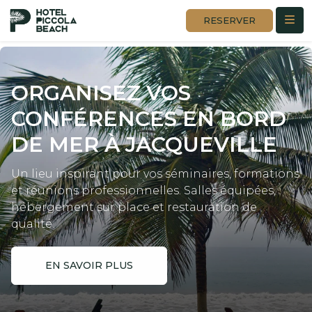
RESERVER
ORGANISEZ VOS
CONFÉRENCES
EN BORD
DE MER À JACQUEVILLE
Un lieu inspirant pour vos séminaires, formations
et réunions professionnelles. Salles équipées,
hébergement sur place et restauration de
qualité.
EN SAVOIR PLUS